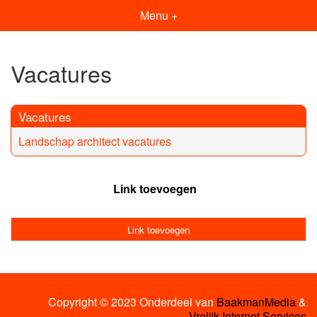
Menu +
Vacatures
Vacatures
Landschap architect vacatures
Link toevoegen
Link toevoegen
Copyright © 2023 Onderdeel van
BaakmanMedia
&
Vrolijk Internet Services