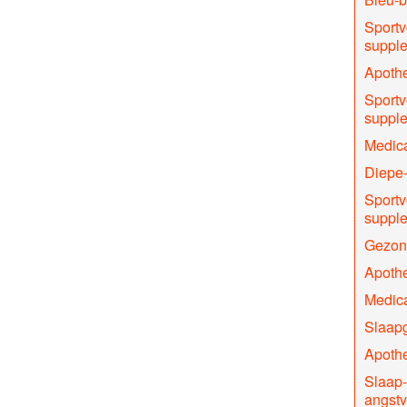
Sportv
supple
Apothe
Sportv
supple
Medica
Diepe-
Sportv
suppl
Gezon
Apothe
Medica
Slaapg
Apoth
Slaap-
angstv