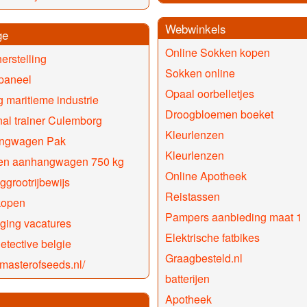
Webwinkels
ge
Online Sokken kopen
erstelling
Sokken online
paneel
Opaal oorbelletjes
g maritieme industrie
Droogbloemen boeket
al trainer Culemborg
Kleurlenzen
ngwagen Pak
Kleurlenzen
ten aanhangwagen 750 kg
Online Apotheek
ggrootrijbewijs
Reistassen
kopen
Pampers aanbieding maat 1
iging vacatures
Elektrische fatbikes
detective belgie
Graagbesteld.nl
//masterofseeds.nl/
batterijen
Apotheek