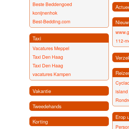
Beste Beddengoed
Actue
konijnenhok
Best-Bedding.com
Nieuw
www.gr
Taxi
112-me
Vacatures Meppel
Taxi Den Haag
Verze
Taxi Den Haag
Reize
vacatures Kampen
Cyclad
Vakantie
island
Rondr
Tweedehands
Erop u
Korting
Person