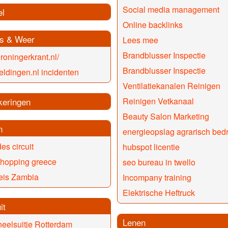
Social media management
el
Online backlinks
s & Weer
Lees mee
Brandblusser Inspectie
oningerkrant.nl/
Brandblusser Inspectie
ldingen.nl incidenten
Ventilatiekanalen Reinigen
keringen
Reinigen Vetkanaal
Beauty Salon Marketing
n
energieopslag agrarisch bedri
es circuit
hubspot licentie
 hopping greece
seo bureau in twello
eis Zambia
Incompany training
Elektrische Heftruck
it
Lenen
eelsuitje Rotterdam