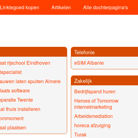
Linktegoed kopen
Artikelen
Alle dochterpagina's
Telefonie
at rijschool Eindhoven
eSIM Albanie
lspecialist
Zakelijk
auwen laten spuiten Almere
aats software
Bedrijfspand huren
eparatie Twente
Heroes of Tomorrow
internetmarketing
al thuis installeren
Arbeidsmediation
kommoment
horeca afzuiging
al plaatsen
Turak