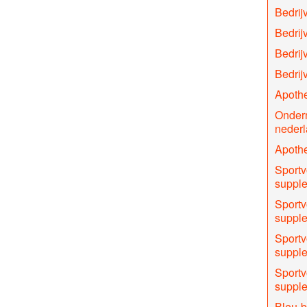
Bedrijv
Bedrij
Bedrij
Bedrij
Apothe
Onder
nederl
Apothe
Sportv
supple
Sportv
suppl
Sportv
supple
Sportv
supple
Bleu-b