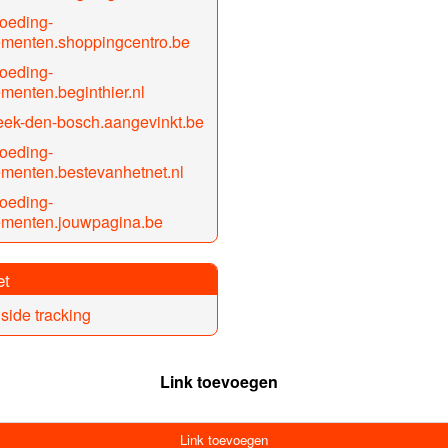
oeding-
ementen.shoppingcentro.be
oeding-
menten.beginthier.nl
ek-den-bosch.aangevinkt.be
oeding-
menten.bestevanhetnet.nl
oeding-
ementen.jouwpagina.be
et
 side tracking
Link toevoegen
Link toevoegen