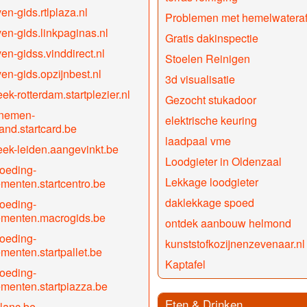
en-gids.rtlplaza.nl
Problemen met hemelwateraf
ven-gids.linkpaginas.nl
Gratis dakinspectie
ven-gidss.vinddirect.nl
Stoelen Reinigen
ven-gids.opzijnbest.nl
3d visualisatie
ek-rotterdam.startplezier.nl
Gezocht stukadoor
nemen-
elektrische keuring
and.startcard.be
laadpaal vme
ek-leiden.aangevinkt.be
Loodgieter in Oldenzaal
oeding-
Lekkage loodgieter
menten.startcentro.be
daklekkage spoed
oeding-
ementen.macrogids.be
ontdek aanbouw helmond
oeding-
kunststofkozijnenzevenaar.nl
menten.startpallet.be
Kaptafel
oeding-
menten.startpiazza.be
Eten & Drinken
lanc.be