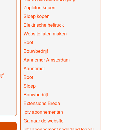
Zopiclon kopen
Sloep kopen
Elektrische heftruck
Website laten maken
Boot
Bouwbedrijf
Aannemer Amsterdam
Aannemer
jf
Boot
Sloep
Bouwbedrijf
Extensions Breda
iptv abonnementen
Ga naar de website
iptv abonnement nederland legaal​