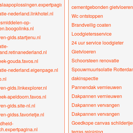
slaapoplossingen.expertpagina.nl
cementgebonden gietvloeren
tie-nederland.linkhotel.nl
Wc ontstoppen
smiddelen-op-
Brandveilig coaten
en.boogolinks.nl
Loodgietersservice
ven-gids.startjenu.nl
24 uur service loodgieter
tie-
Gietvloeren
and.retinanederland.nl
Schoorsteen renovatie
ek-gouda.favos.nl
Spouwmuurisolatie Rotterda
tie-nederland.eigenpage.nl
dakinspectie
.nl
Pannendak vernieuwen
ven-gids.linkexplorer.nl
Dakpannen vernieuwen
ek-apeldoorn.favos.nl
Dakpannen vervangen
en-gids.site-nl.nl
Dakpannen vervangen
ven-gidss.favorietje.nl
Goedkope canvas schilderije
dheid-
h.expertpagina.nl
terras reiniging