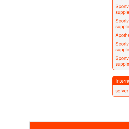
Sportv
suppl
Sportv
supple
Apothe
Sportv
supple
Sportv
suppl
Intern
server