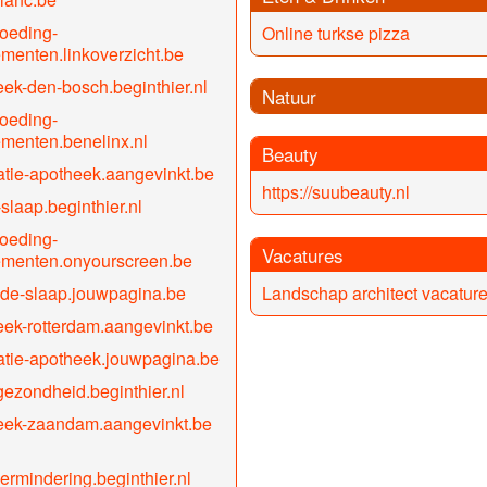
oeding-
Online turkse pizza
menten.linkoverzicht.be
ek-den-bosch.beginthier.nl
Natuur
oeding-
menten.benelinx.nl
Beauty
tie-apotheek.aangevinkt.be
https://suubeauty.nl
slaap.beginthier.nl
oeding-
Vacatures
ementen.onyourscreen.be
de-slaap.jouwpagina.be
Landschap architect vacatur
ek-rotterdam.aangevinkt.be
tie-apotheek.jouwpagina.be
ezondheid.beginthier.nl
eek-zaandam.aangevinkt.be
ermindering.beginthier.nl