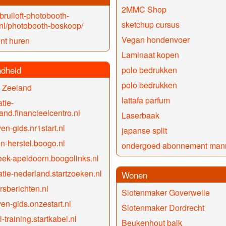
2MMC Shop
/bruiloft-photobooth-
sketchup cursus
nl/photobooth-boskoop/
Vegan hondenvoer
ent huren
Laminaat kopen
dheid
polo bedrukken
polo bedrukken
 Zeeland
lattafa parfum
tie-
and.financieelcentro.nl
Laserbaak
ven-gids.nr1start.nl
japanse split
en-herstel.boogo.nl
ondergoed abonnement man
ek-apeldoorn.boogolinks.nl
tie-nederland.startzoeken.nl
Wonen
rsberichten.nl
Slotenmaker Goverwelle
ven-gids.onzestart.nl
Slotenmaker Dordrecht
-training.startkabel.nl
Beukenhout balk