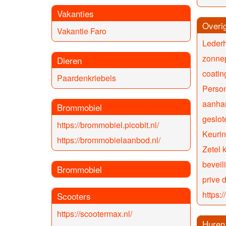
Vakanties
Overi
Vakantie Faro
Lederh
zonne
Dieren
coatin
Paardenkriebels
Person
aanha
Brommobiel
geslo
https://brommobiel.picobit.nl/
Keurin
https://brommobielaanbod.nl/
Zetel 
beveil
Brommobiel
prive 
https:
Scooters
https://scootermax.nl/
Huren