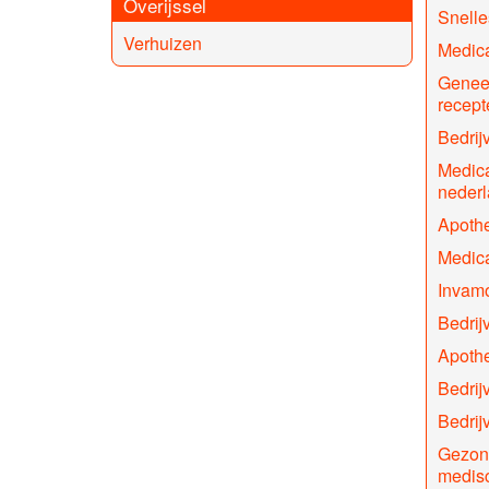
Overijssel
Snelle
Verhuizen
Medica
Genee
recept
Bedrij
Medica
nederl
Apothe
Medica
Invamo
Bedrij
Apothe
Bedrijv
Bedrij
Gezon
medisc