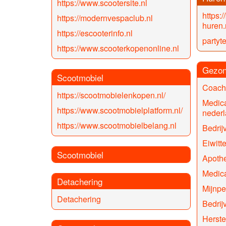
https://www.scootersite.nl
https:/
https://modernvespaclub.nl
huren.
https://escooterinfo.nl
partyt
https://www.scooterkopenonline.nl
Gezon
Scootmobiel
Coach
https://scootmobielenkopen.nl/
Medica
https://www.scootmobielplatform.nl/
nederl
https://www.scootmobielbelang.nl
Bedrij
Eiwitt
Scootmobiel
Apothe
Medica
Detachering
Mijnpe
Detachering
Bedrij
Herstel